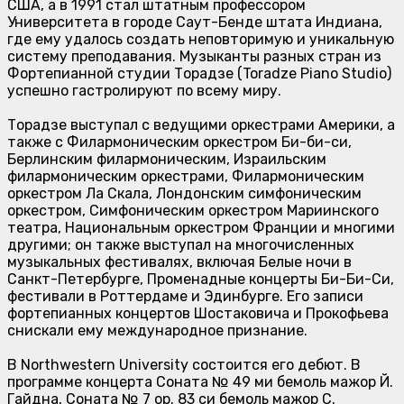
США, а в 1991 стал штатным профессором
Университета в городе Саут-Бенде штата Индиана,
где ему удалось создать неповторимую и уникальную
систему преподавания. Музыканты разных стран из
Фортепианной студии Торадзе (Toradze Piano Studio)
успешно гастролируют по всему миру.
Торадзе выступал с ведущими оркестрами Америки, а
также с Филармоническим оркестром Би-би-си,
Берлинским филармоническим, Израильским
филармоническим оркестрами, Филармоническим
оркестром Ла Скала, Лондонским симфоническим
оркестром, Симфоническим оркестром Мариинского
театра, Национальным оркестром Франции и многими
другими; он также выступал на многочисленных
музыкальных фестивалях, включая Белые ночи в
Санкт-Петербурге, Променадные концерты Би-Би-Си,
фестивали в Роттердаме и Эдинбурге. Его записи
фортепианных концертов Шостаковича и Прокофьева
снискали ему международное признание.
В Northwestern University состоится его дебют. В
программе концерта Соната № 49 ми бемоль мажор Й.
Гайдна, Соната № 7 oр. 83 си бемоль мажор С.