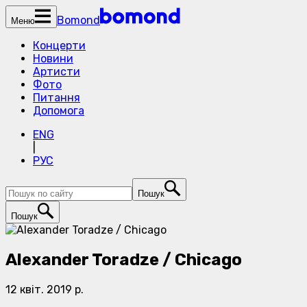
Bomond
Меню
Концерти
Новини
Артисти
Фото
Питання
Допомога
ENG
|
РУС
Пошук
Пошук
Alexander Toradze / Chicago
12 квіт. 2019 р.