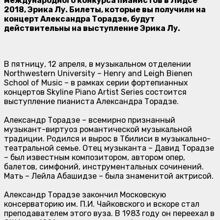
международного конкурса пианистов в Лидсе
2018, Эрика Лу. Билеты, которые вы получили на
концерт Александра Торадзе, будут
действительны на выступление Эрика Лу.
В пятницу, 12 апреля, в музыкальном отделении
Northwestern University – Henry and Leigh Bienen
School of Music – в рамках серии фортепианных
концертов Skyline Piano Artist Series состоится
выступление пианиста Александра Торадзе.
Александр Торадзе – всемирно признанный
музыкант-виртуоз романтической музыкальной
традиции. Родился и вырос в Тбилиси в музыкально-
театральной семье. Отец музыканта – Давид Торадзе
– был известным композитором, автором опер,
балетов, симфоний, инструментальных сочинений.
Мать – Лейла Абашидзе – была знаменитой актрисой.
Александр Торадзе закончил Московскую
консерваторию им. П.И. Чайковского и вскоре стал
преподавателем этого вуза. В 1983 году он переехал в