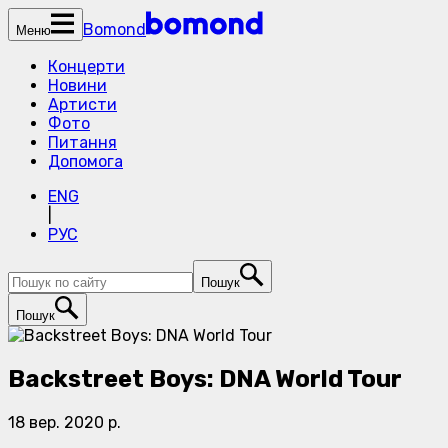
Bomond
Меню
Концерти
Новини
Артисти
Фото
Питання
Допомога
ENG
|
РУС
Пошук
Пошук
Backstreet Boys: DNA World Tour
18 вер. 2020 р.