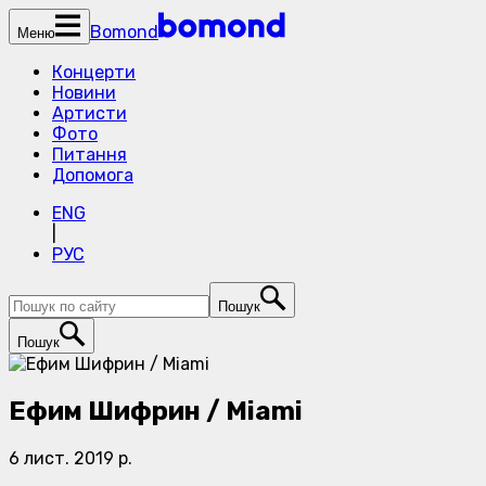
Bomond
Меню
Концерти
Новини
Артисти
Фото
Питання
Допомога
ENG
|
РУС
Пошук
Пошук
Ефим Шифрин / Miami
6 лист. 2019 р.