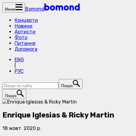
Bomond
Меню
Концерти
Новини
Артисти
Фото
Питання
Допомога
ENG
|
РУС
Пошук
Пошук
Enrique Iglesias & Ricky Martin
18 жовт. 2020 р.