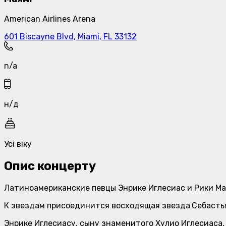
American Airlines Arena
601 Biscayne Blvd, Miami, FL 33132
n/a
н/д
Усі віку
Опис концерту
Латиноамериканские певцы Энрике Иглесиас и Рики Ма
К звездам присоединится восходящая звезда
Себастья
Энрике Иглесиасу, сыну знаменитого Хулио Иглесиаса, 