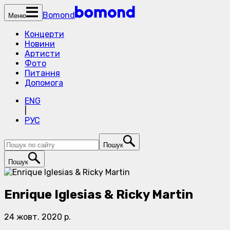
Bomond
Меню
Концерти
Новини
Артисти
Фото
Питання
Допомога
ENG
|
РУС
Пошук
Пошук
Enrique Iglesias & Ricky Martin
24 жовт. 2020 р.