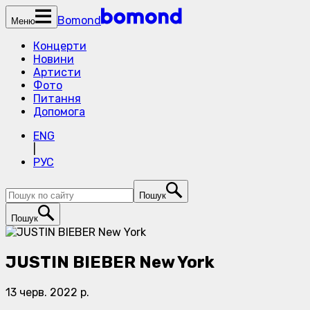
Bomond
Меню
Концерти
Новини
Артисти
Фото
Питання
Допомога
ENG
|
РУС
Пошук
Пошук
JUSTIN BIEBER New York
13 черв. 2022 р.