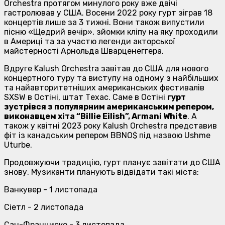
Orchestra протягом минулого року вже двічі
гастролював у США. Восени 2022 року гурт зіграв 18
концертів лише за 3 тижні. Вони також випустили
пісню «Щедрий вечір», зйомки кліпу на яку проходили
в Америці та за участю легенди акторської
майстерності Арнольда Шварценеггера.
Вдруге Kalush Orchestra завітав до США для нового
концертного туру та виступу на одному з найбільших
та найавторитетніших американських фестивалів
SXSW в Остіні, штат Техас. Саме в Остіні
гурт
зустрівся з популярним американським репером,
виконавцем хіта “Billie Eilish”, Armani White
. А
також у квітні 2023 року Kalush Orchestra представив
фіт із канадським репером BBNO$ під назвою Ushme
Uturbe.
Продовжуючи традицію, гурт планує завітати до США
знову. Музиканти планують відвідати такі міста:
Ванкувер - 1 листопада
Сіетл - 2 листопада
Сан-Франциско - 3 листопада