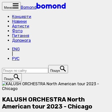
Bomond
Меню
Концерти
Новини
Артисти
Фото
Питання
Допомога
ENG
|
РУС
Пошук
Пошук
KALUSH ORCHESTRA North
American tour 2023 - Chicago