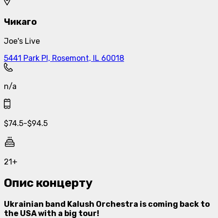
Чикаго
Joe's Live
5441 Park Pl, Rosemont, IL 60018
n/a
$
74.5
-
$
94.5
21+
Опис концерту
Ukrainian band Kalush Orchestra is coming back to
the USA with a big tour!