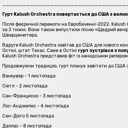
____________________________________
Гурт Kalush Orchestra повертається до США з велики
Після феєричної перемоги на Євробаченні-2022, Kalush 
за 3 тижні. Вони також випустили пісню «Щедрий вечір
Шварценеггера.
Вдруге Kalush Orchestra завітав до США для нового к
Остіні, штат Техас. Саме в Остіні
гурт зустрівся з поп
Kalush Orchestra представив фіт із канадським реперо
Продовжуючи традицію, гурт планує завітати до США з
Ванкувер - 1 листопада
Сіетл - 2 листопада
Сан-Франциско - 3 листопада
Лос-Анджелес - 4 листопада
Сан-Дієго 5 листопада
Даллас - 8 листопада