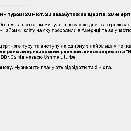
_________
м туром! 20 міст, 20 незабутніх концертів, 20 енерг
Orchestra протягом минулого року вже двічі гастролював
», зйомки кліпу на яку проходили в Америці та за участ
онцертного туру та виступу на одному з найбільших та 
улярним американським репером, виконавцем хіта “Bill
м BBNO$ під назвою Ushme Uturbe.
нову. Музиканти планують відвідати такі міста: