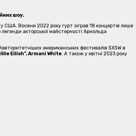
ійних шоу.
 у США. Восени 2022 року гурт зіграв 18 концертів лише
ю легенди акторської майстерності Арнольда
найавторитетніших американських фестивалів SXSW в
ie Eilish”, Armani White
. А також у квітні 2023 року