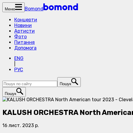
Bomond
Меню
Концерти
Новини
Артисти
Фото
Питання
Допомога
ENG
|
РУС
Пошук
Пошук
KALUSH ORCHESTRA North American 
16 лист. 2023 р.