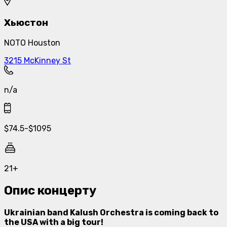
Хьюстон
NOTO Houston
3215 McKinney St
n/a
$
74.5
-
$
1095
21+
Опис концерту
Ukrainian band Kalush Orchestra is coming back to
the USA with a big tour!