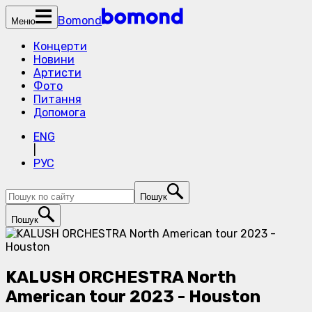
Bomond
Меню
Концерти
Новини
Артисти
Фото
Питання
Допомога
ENG
|
РУС
Пошук
Пошук
KALUSH ORCHESTRA North
American tour 2023 - Houston