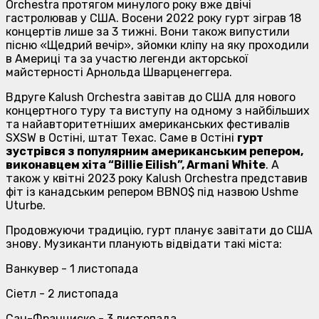
Orchestra протягом минулого року вже двічі
гастролював у США. Восени 2022 року гурт зіграв 18
концертів лише за 3 тижні. Вони також випустили
пісню «Щедрий вечір», зйомки кліпу на яку проходили
в Америці та за участю легенди акторської
майстерності Арнольда Шварценеггера.
Вдруге Kalush Orchestra завітав до США для нового
концертного туру та виступу на одному з найбільших
та найавторитетніших американських фестивалів
SXSW в Остіні, штат Техас. Саме в Остіні
гурт
зустрівся з популярним американським репером,
виконавцем хіта “Billie Eilish”, Armani White
. А
також у квітні 2023 року Kalush Orchestra представив
фіт із канадським репером BBNO$ під назвою Ushme
Uturbe.
Продовжуючи традицію, гурт планує завітати до США
знову. Музиканти планують відвідати такі міста:
Ванкувер - 1 листопада
Сіетл - 2 листопада
Сан-Франциско - 3 листопада