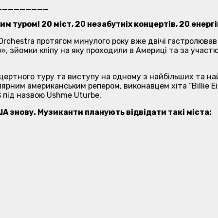
_________
м туром! 20 міст, 20 незабутніх концертів, 20 енерг
Orchestra протягом минулого року вже двічі гастролював
», зйомки кліпу на яку проходили в Америці та за участ
онцертного туру та виступу на одному з найбільших та 
ярним американським репером, виконавцем хіта “Billie Eili
 під назвою Ushme Uturbe.
А знову. Музиканти планують відвідати такі міста: