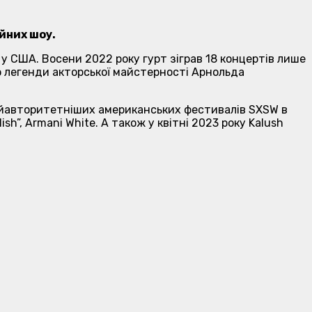
ійних шоу.
 у США. Восени 2022 року гурт зіграв 18 концертів лише
ю легенди акторської майстерності Арнольда
найавторитетніших американських фестивалів SXSW в
sh”, Armani White. А також у квітні 2023 року Kalush