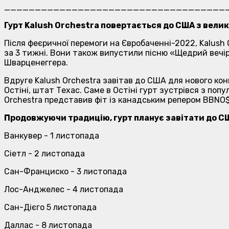
____________________________________
Гурт Kalush Orchestra повертається до США з велики
Після феєричної перемоги на Євробаченні-2022, Kalush 
за 3 тижні. Вони також випустили пісню «Щедрий вечір
Шварценеггера.
Вдруге Kalush Orchestra завітав до США для нового к
Остіні, штат Техас. Саме в Остіні гурт зустрівся з попул
Orchestra представив фіт із канадським репером BBNO$
Продовжуючи традицію, гурт планує завітати до СШ
Ванкувер - 1 листопада
Сіетл - 2 листопада
Сан-Франциско - 3 листопада
Лос-Анджелес - 4 листопада
Сан-Дієго 5 листопада
Даллас - 8 листопада