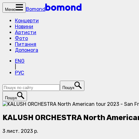
Bomond
Меню
Концерти
Новини
Артисти
Фото
Питання
Допомога
ENG
|
РУС
Пошук
Пошук
KALUSH ORCHESTRA North American 
3 лист. 2023 р.