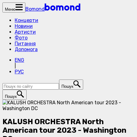
Bomond
Меню
Концерти
Новини
Артисти
Фото
Питання
Допомога
ENG
|
РУС
Пошук
Пошук
KALUSH ORCHESTRA North
American tour 2023 - Washington