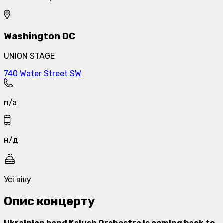
Washington DC
UNION STAGE
740 Water Street SW
n/a
н/д
Усі віку
Опис концерту
Ukrainian band Kalush Orchestra is coming back to