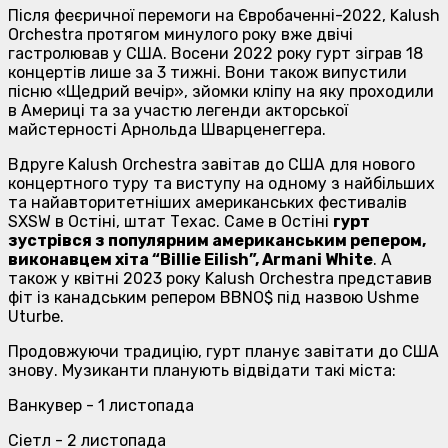
Після феєричної перемоги на Євробаченні-2022, Kalush
Orchestra протягом минулого року вже двічі
гастролював у США. Восени 2022 року гурт зіграв 18
концертів лише за 3 тижні. Вони також випустили
пісню «Щедрий вечір», зйомки кліпу на яку проходили
в Америці та за участю легенди акторської
майстерності Арнольда Шварценеггера.
Вдруге Kalush Orchestra завітав до США для нового
концертного туру та виступу на одному з найбільших
та найавторитетніших американських фестивалів
SXSW в Остіні, штат Техас. Саме в Остіні
гурт
зустрівся з популярним американським репером,
виконавцем хіта “Billie Eilish”, Armani White
. А
також у квітні 2023 року Kalush Orchestra представив
фіт із канадським репером BBNO$ під назвою Ushme
Uturbe.
Продовжуючи традицію, гурт планує завітати до США
знову. Музиканти планують відвідати такі міста:
Ванкувер - 1 листопада
Сіетл - 2 листопада