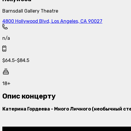
Barnsdall Gallery Theatre
4800 Hollywood Blvd, Los Angeles, CA 90027
n/a
$
64.5
-
$
84.5
18+
Опис концерту
Катерина Гордеева - Много Личного (необычный ст