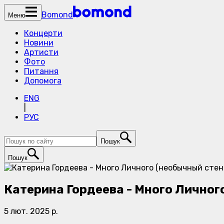
Bomond
Меню
Концерти
Новини
Артисти
Фото
Питання
Допомога
ENG
|
РУС
Пошук
Пошук
Катерина Гордеева - Много Личног
5 лют. 2025 р.