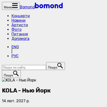
Bomond
Меню
Концерти
Новини
Артисти
Фото
Питання
Допомога
ENG
|
РУС
Пошук
Пошук
KOLA - Нью Йорк
14 лют. 2027 р.