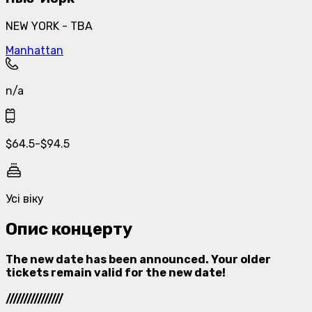
NEW YORK - TBA
Manhattan
n/a
$
64.5
-
$
94.5
Усі віку
Опис концерту
The new date has been announced. Your older
tickets remain valid for the new date!
////////////////