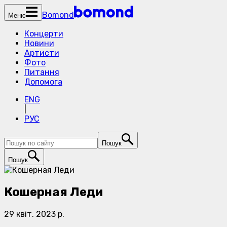
Bomond
Меню
Концерти
Новини
Артисти
Фото
Питання
Допомога
ENG
|
РУС
Пошук
Пошук
Кошерная Леди
29 квіт. 2023 р.