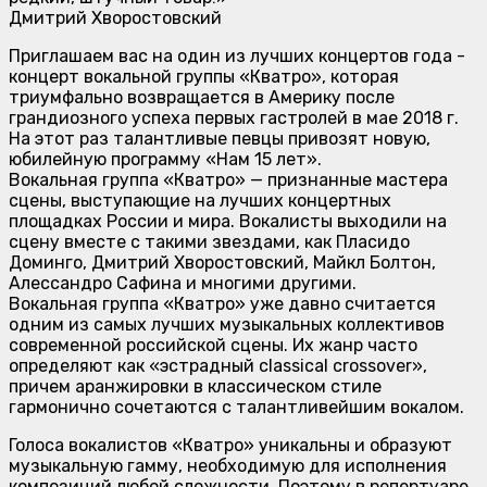
Дмитрий Хворостовский
Приглашаем вас на один из лучших концертов года -
концерт вокальной группы «Кватро», которая
триумфально возвращается в Америку после
грандиозного успеха первых гастролей в мае 2018 г.
На этот раз талантливые певцы привозят новую,
юбилейную программу «Нам 15 лет».
Вокальная группа «Кватро» — признанные мастера
сцены, выступающие на лучших концертных
площадках России и мира. Вокалисты выходили на
сцену вместе с такими звездами, как Пласидо
Доминго, Дмитрий Хворостовский, Майкл Болтон,
Алессандро Сафина и многими другими.
Вокальная группа «Кватро» уже давно считается
одним из самых лучших музыкальных коллективов
современной российской сцены. Их жанр часто
определяют как «эстрадный classical crossover»,
причем аранжировки в классическом стиле
гармонично сочетаются с талантливейшим вокалом.
Голоса вокалистов «Кватро» уникальны и образуют
музыкальную гамму, необходимую для исполнения
композиций любой сложности. Поэтому в репертуаре