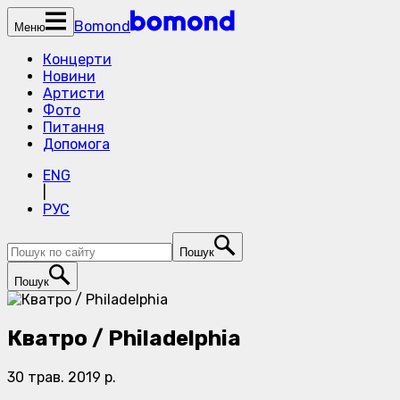
Bomond
Меню
Концерти
Новини
Артисти
Фото
Питання
Допомога
ENG
|
РУС
Пошук
Пошук
Кватро / Philadelphia
30 трав. 2019 р.