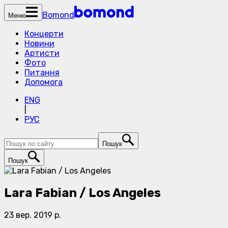
Bomond
Меню
Концерти
Новини
Артисти
Фото
Питання
Допомога
ENG
|
РУС
Пошук
Пошук
Lara Fabian / Los Angeles
23 вер. 2019 р.