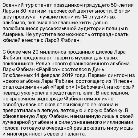
Осенний тур станет праздником грядущего 50-летия
Лары и 30-летием творческой деятельности. В этом
шоу прозвучат лучшие песни из 14 студийных
альбомов, включая все главные хиты давно
полюбившиеся русскоязычной аудитории певицы в
Америке. Не упустите возможность отпраздновать
юбилей вместе с Ларой Фабиан.
С более чем 20 миллионов проданных дисков Лара
Фабиан продолжает творить музыку для своих
поклонников. Релиз нового франкоязычного альбома
Лары Фабиан «Papillon» состоялся в День
Влюбленных 14 февраля 2019 года. Первым синглом из
нового альбома Лары Фабиан, состоящего из 11 песен,
стал одноименный «Papillon» («Бабочка»), на который
певица уже успела представить клип. В неспешном,
но красочном видеоряде Фабиан символично
освободилась от оков стесняющего ее кокона и
превратилась в легкую, летящую и яркую бабочку. В
обновленную Лару Фабиан, неизменную лишь в своей
лучезарной улыбке и в силе узнаваемого миллионами
голоса, готовую в очередной раз доказать миру мощь
и многогранность своего таланта.