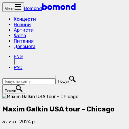
Bomond
Меню
Концерти
Новини
Артисти
Фото
Питання
Допомога
ENG
|
РУС
Пошук
Пошук
Maxim Galkin USA tour - Chicago
3 лист. 2024 р.