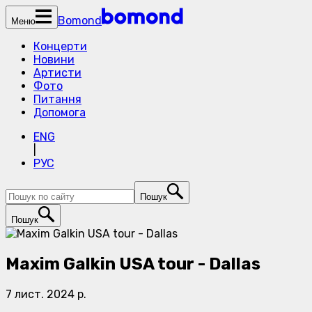
Bomond
Меню
Концерти
Новини
Артисти
Фото
Питання
Допомога
ENG
|
РУС
Пошук
Пошук
Maxim Galkin USA tour - Dallas
7 лист. 2024 р.