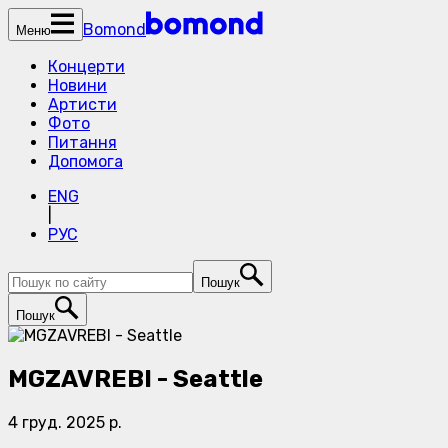
Bomond
Меню
Концерти
Новини
Артисти
Фото
Питання
Допомога
ENG
|
РУС
Пошук
Пошук
MGZAVREBI - Seattle
4 груд. 2025 р.