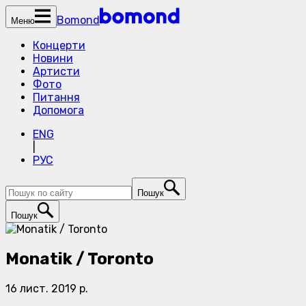
Bomond
Меню
Концерти
Новини
Артисти
Фото
Питання
Допомога
ENG
|
РУС
Пошук
Пошук
Monatik / Toronto
16 лист. 2019 р.