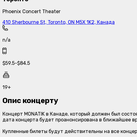
Phoenix Concert Theater
410 Sherbourne St, Toronto, ON M5X 1K2, Канада
n/a
$
59.5
-
$
84.5
19+
Опис концерту
Концерт MONATIK в Канаде, который должен был состоя
дата концерта будет проанонсирована в ближайшее вр
Купленные билеты будут действительны на все концер