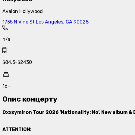
Avalon Hollywood
1735 N Vine St Los Angeles, CA 90028
n/a
$
84.5
-
$
2430
16+
Опис концерту
Oxxxymiron Tour 2026 ‘Nationality: No’. New album & 
ATTENTION: