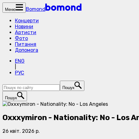
Bomond
Меню
Концерти
Новини
Артисти
Фото
Питання
Допомога
ENG
|
РУС
Пошук
Пошук
Oxxxymiron - Nationality: No - Los A
26 квіт. 2026 р.