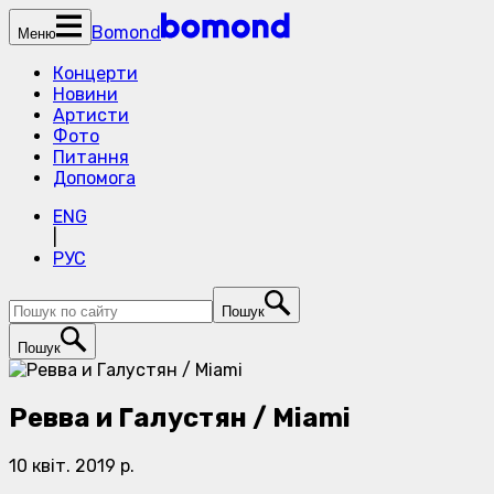
Bomond
Меню
Концерти
Новини
Артисти
Фото
Питання
Допомога
ENG
|
РУС
Пошук
Пошук
Ревва и Галустян / Miami
10 квіт. 2019 р.