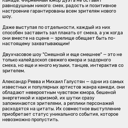
Канаде. Фирменный юмор дуэта не оставит
равнодушным никого: смех, радость и позитивное
настроение гарантированы всем зрителям нового
шоу.
Даже выступая по отдельности, каждый из них
способен заставить зал плакать от смеха, а уж когда
они вместе на сцене — зрелище обещает быть по-
настоящему захватывающим!
Двухчасовое шоу "Смешной и еще смешнее" — это не
только калейдоскоп свежего юмора и задорного
смеха, но еще и много музыки, танцев, интерактив со
зрителем.
Александр Ревва и Михаил Галустян — одни из самых
известных и популярных артистов жанра камеди, они
обладают невероятным чувством юмора, бешеной
энергетикой и харизмой, их шутки сразу
запоминаются зрителями, а реплики персонажей
расходятся на цитаты. Их совместное выступление
приобретает статус уникального события, которое
невозможно пропустить.