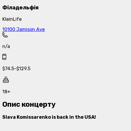
Філадельфія
KleinLife
10100 Jamison Ave
n/a
$
74.5
-
$
129.5
18+
Опис концерту
Slava Komissarenko is back in the USA!