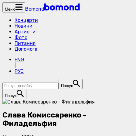
Bomond
Меню
Концерти
Новини
Артисти
Фото
Питання
Допомога
ENG
|
РУС
Пошук
Пошук
Слава Комиссаренко -
Филадельфия