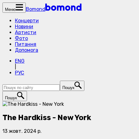
Bomond
Меню
Концерти
Новини
Артисти
Фото
Питання
Допомога
ENG
|
РУС
Пошук
Пошук
The Hardkiss - New York
13 жовт. 2024 р.