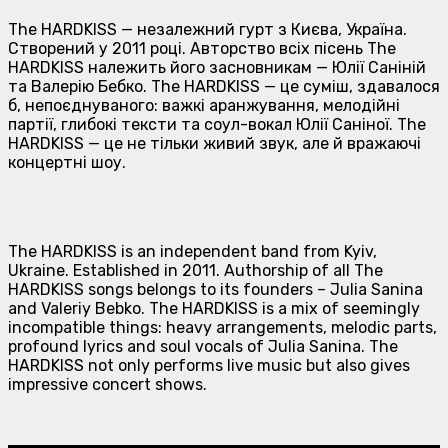
The HARDKISS — незалежний гурт з Києва, Україна.
Створений у 2011 році. Авторство всіх пісень The
HARDKISS належить його засновникам — Юлії Саніній
та Валерію Бебко. The HARDKISS — це суміш, здавалося
б, непоєднуваного: важкі аранжування, мелодійні
партії, глибокі тексти та соул-вокал Юлії Саніної. The
HARDKISS — це не тільки живий звук, але й вражаючі
концертні шоу.
The HARDKISS is an independent band from Kyiv,
Ukraine. Established in 2011. Authorship of all The
HARDKISS songs belongs to its founders – Julia Sanina
and Valeriy Bebko. The HARDKISS is a mix of seemingly
incompatible things: heavy arrangements, melodic parts,
profound lyrics and soul vocals of Julia Sanina. The
HARDKISS not only performs live music but also gives
impressive concert shows.