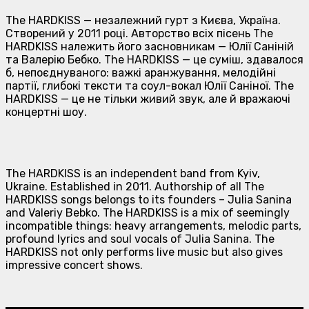
The HARDKISS — незалежний гурт з Києва, Україна.
Створений у 2011 році. Авторство всіх пісень The
HARDKISS належить його засновникам — Юлії Саніній
та Валерію Бебко. The HARDKISS — це суміш, здавалося
б, непоєднуваного: важкі аранжування, мелодійні
партії, глибокі тексти та соул-вокал Юлії Саніної. The
HARDKISS — це не тільки живий звук, але й вражаючі
концертні шоу.
The HARDKISS is an independent band from Kyiv,
Ukraine. Established in 2011. Authorship of all The
HARDKISS songs belongs to its founders – Julia Sanina
and Valeriy Bebko. The HARDKISS is a mix of seemingly
incompatible things: heavy arrangements, melodic parts,
profound lyrics and soul vocals of Julia Sanina. The
HARDKISS not only performs live music but also gives
impressive concert shows.