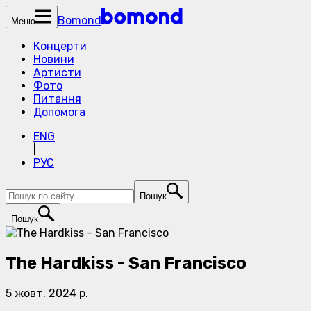
Bomond
Меню
Концерти
Новини
Артисти
Фото
Питання
Допомога
ENG
|
РУС
Пошук
Пошук
The Hardkiss - San Francisco
5 жовт. 2024 р.