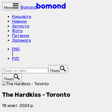
Bomond
Меню
Концерти
Новини
Артисти
Фото
Питання
Допомога
ENG
|
РУС
Пошук
Пошук
The Hardkiss - Toronto
18 жовт. 2024 р.