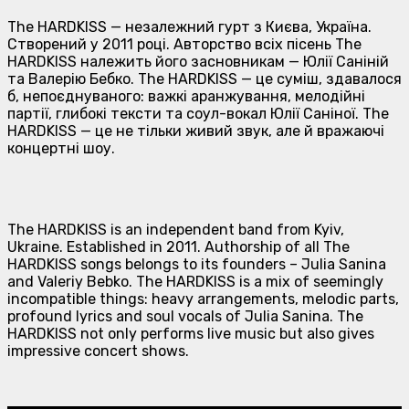
The HARDKISS — незалежний гурт з Києва, Україна.
Створений у 2011 році. Авторство всіх пісень The
HARDKISS належить його засновникам — Юлії Саніній
та Валерію Бебко. The HARDKISS — це суміш, здавалося
б, непоєднуваного: важкі аранжування, мелодійні
партії, глибокі тексти та соул-вокал Юлії Саніної. The
HARDKISS — це не тільки живий звук, але й вражаючі
концертні шоу.
The HARDKISS is an independent band from Kyiv,
Ukraine. Established in 2011. Authorship of all The
HARDKISS songs belongs to its founders – Julia Sanina
and Valeriy Bebko. The HARDKISS is a mix of seemingly
incompatible things: heavy arrangements, melodic parts,
profound lyrics and soul vocals of Julia Sanina. The
HARDKISS not only performs live music but also gives
impressive concert shows.