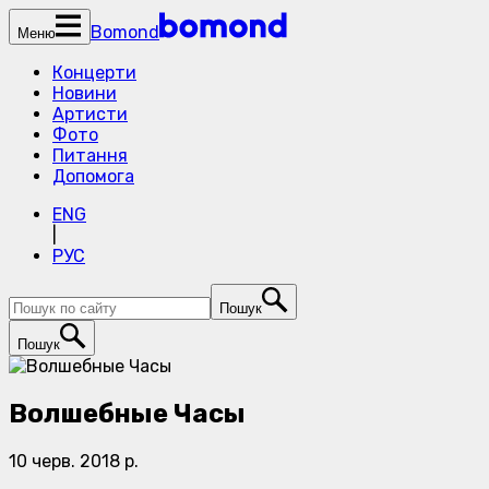
Bomond
Меню
Концерти
Новини
Артисти
Фото
Питання
Допомога
ENG
|
РУС
Пошук
Пошук
Волшебные Часы
10 черв. 2018 р.