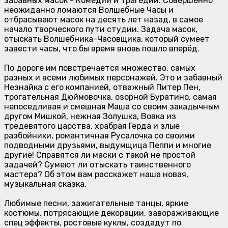
забавных масок - Комедии и Трагедии. Совершенно
неожиданно ломаются Волшебные Часы и
отбрасывают масок на десять лет назад, в самое
начало творческого пути студии. Задача масок,
отыскать Волшебника-Часовщика, который сумеет
завести часы, что бы время вновь пошло вперёд.
По дороге им повстречается множество, самых
разных и всеми любимых персонажей. Это и забавный
Незнайка с его компанией, отважный Питер Пен,
трогательная Дюймовочка, озорной Буратино, самая
непоседливая и смешная Маша со своим закадычным
другом Мишкой, нежная Золушка, Вовка из
тредевятого царства, храбрая Герда и злые
разбойники, романтичная Русалочка со своими
подводными друзьями, выдумщица Пеппи и многие
другие! Справятся ли маски с такой не простой
задачей? Сумеют ли отыскать таинственного
мастера? Об этом вам расскажет наша новая,
музыкальная сказка.
Любимые песни, зажигательные танцы, яркие
костюмы, потрясающие декорации, завораживающие
спец эффекты, ростовые куклы, создадут по