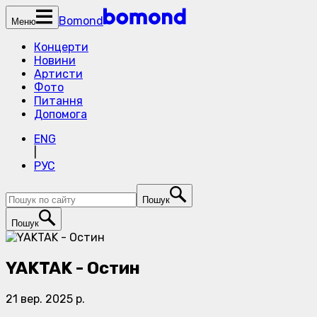
Bomond
Меню
Концерти
Новини
Артисти
Фото
Питання
Допомога
ENG
|
РУС
Пошук
Пошук
YAKTAK - Остин
21 вер. 2025 р.