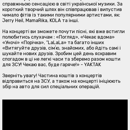
справжньою сенсацією в світі української музики. За
короткий творчий шлях він співпрацював і випустив
чимало фітів із такими популярними артистами, як:
Jerry Heil, MamaRika, KOLA та інші.
На концерті ви зможете почути пісні, які вже встигли
полюбитись слухачам : «Погляд», «Чекає вдома»
«Уночі» «Порічка», “LaLaLa» та багато інших
«Витягуйте друзів, сімʼю, знайомих, або йдіть самі і
шукайте нових друзів. Зробим цей день яскравим
спогадом в ці не легкі часи та зберемо разом кошти
для ЗСУ! Чекаю вас, буде гаряче!» - YAKTAK
Зверніть увагу! Частина коштів з концертів
відправиться на ЗСУ, а також на концерті ініціюють
збір на авто для сил спеціальних операцій.