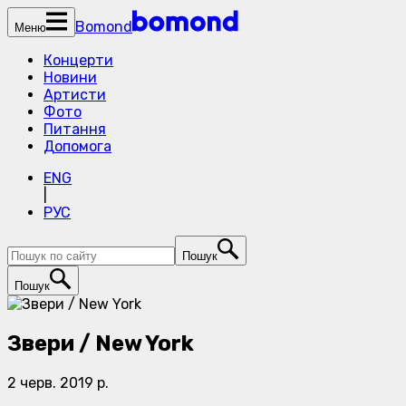
Bomond
Меню
Концерти
Новини
Артисти
Фото
Питання
Допомога
ENG
|
РУС
Пошук
Пошук
Звери / New York
2 черв. 2019 р.