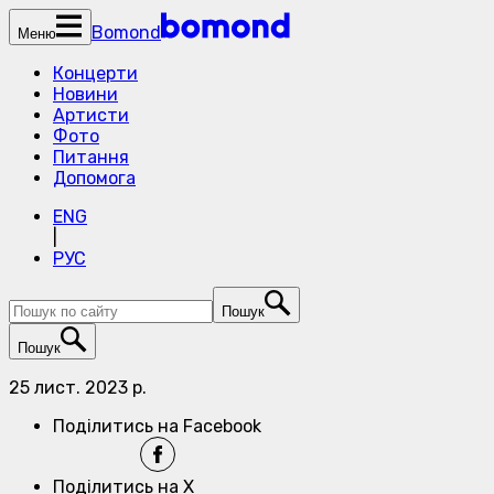
Bomond
Меню
Концерти
Новини
Артисти
Фото
Питання
Допомога
ENG
|
РУС
Пошук
Пошук
25 лист. 2023 р.
Поділитись на Facebook
Поділитись на X