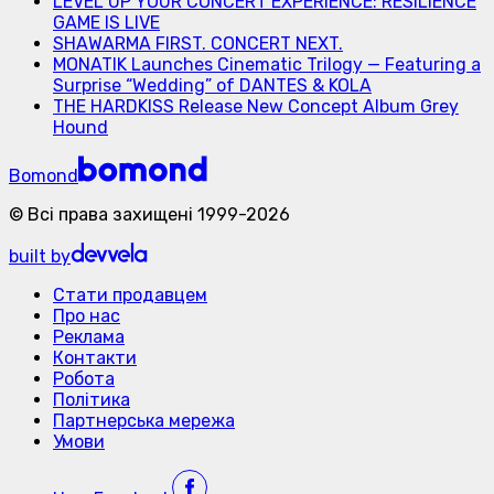
LEVEL UP YOUR CONCERT EXPERIENCE: RESILIENCE
GAME IS LIVE
SHAWARMA FIRST. CONCERT NEXT.
MONATIK Launches Cinematic Trilogy — Featuring a
Surprise “Wedding” of DANTES & KOLA
THE HARDKISS Release New Concept Album Grey
Hound
Bomond
©
Всі права захищені
1999-
2026
built by
Стати продавцем
Про нас
Реклама
Контакти
Робота
Політика
Партнерська мережа
Умови