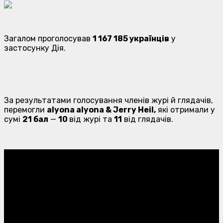
Загалом проголосував
1 167 185 українців
у
застосунку Дія.
За результатами голосування членів журі й глядачів,
перемогли
alyona alyona & Jerry Heil,
які отримали у
сумі
21 бал
—
10
від журі та
11
від глядачів.