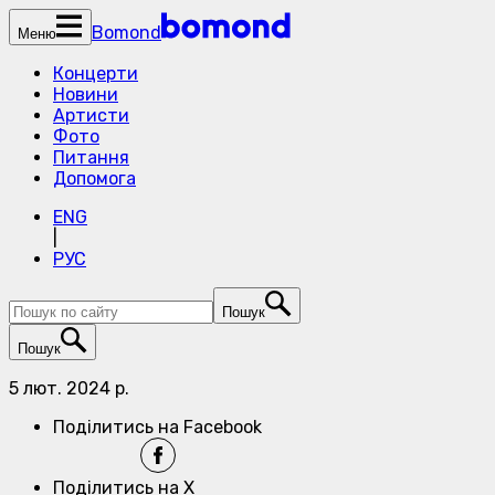
Bomond
Меню
Концерти
Новини
Артисти
Фото
Питання
Допомога
ENG
|
РУС
Пошук
Пошук
5 лют. 2024 р.
Поділитись на Facebook
Поділитись на X