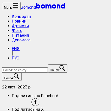
Bomond
Меню
Концерти
Новини
Артисти
Фото
Питання
Допомога
ENG
|
РУС
Пошук
Пошук
22 лют. 2023 р.
Поділитись на Facebook
Поділитись на X