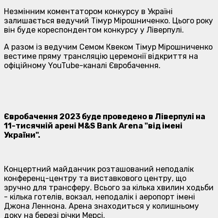
Незмінним коментатором конкурсу в Україні
залишається ведучий Тімур Мірошниченко. Цього року
він буде кореспондентом конкурсу у Ліверпулі.
А разом із ведучим Семом Квеком Тімур Мірошниченко
вестиме пряму трансляцію церемонії відкриття на
офіційному YouTube-каналі Євробачення.
Євробачення 2023
буде проведено в Ліверпулі на
11-тисячній арені M&S Bank Arena "від імені
України".
Концертний майданчик розташований неподалік
конференц-центру та виставкового центру, що
зручно для трансферу. Всього за кілька хвилин ходьби
- кілька готелів, вокзал, неподалік і аеропорт імені
Джона Леннона. Арена знаходиться у колишньому
доку на березі річки Мерсі.