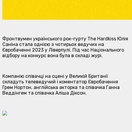
Фронтвумен українського рок-гурту The Hardkiss Юлія
Саніна стала однією з чотирьох ведучих на
Євробаченні 2023 у Ліверпулі. Під час Національного
відбору на конкурс вона була в складі журі.
Компанію співачці на сцені у Великій Британії
складуть телеведучий і коментатор Євробачення
Грем Нортон, англійська акторка та співачка Ганна
Веддінгем та співачка Аліша Діксон.