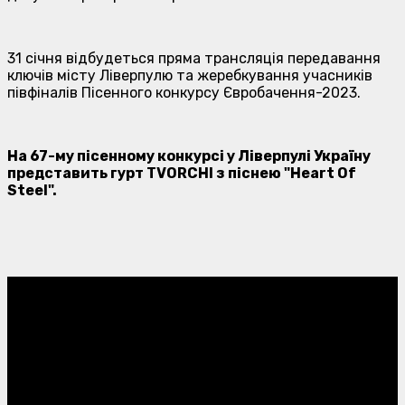
31 січня відбудеться пряма трансляція передавання
ключів місту Ліверпулю та жеребкування учасників
півфіналів Пісенного конкурсу Євробачення-2023.
На 67-му пісенному конкурсі у Ліверпулі Україну
представить гурт TVORCHI з піснею
"Heart Of
Steel".