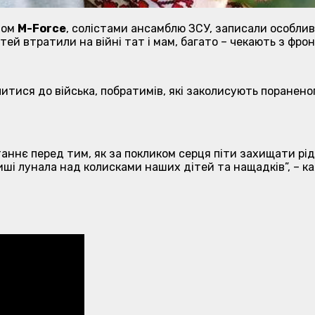
том
M-Force
, солістами ансамблю ЗСУ, записали особлив
ей втратили на війні тат і мам, багато – чекають з фрон
учитися до війська, побратимів, які заколисують поранен
останнє перед тим, як за покликом серця піти захищати рі
иші лунала над колисками наших дітей та нащадків”, – ка