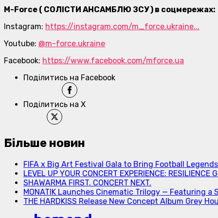
M-Force ( СОЛІСТИ АНСАМБЛЮ ЗСУ ) в соцмережах:
Instagram:
https://instagram.com/m_force.ukraine...
Youtube:
@m-force.ukraine
Facebook:
https://www.facebook.com/mforce.ua
Поділитись на Facebook
Поділитись на X
Більше новин
FIFA x Big Art Festival Gala to Bring Football Legend
LEVEL UP YOUR CONCERT EXPERIENCE: RESILIENCE GA
SHAWARMA FIRST. CONCERT NEXT.
MONATIK Launches Cinematic Trilogy — Featuring a 
THE HARDKISS Release New Concept Album Grey Ho