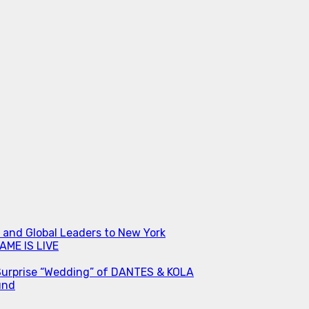
s and Global Leaders to New York
ME IS LIVE
Surprise “Wedding” of DANTES & KOLA
und