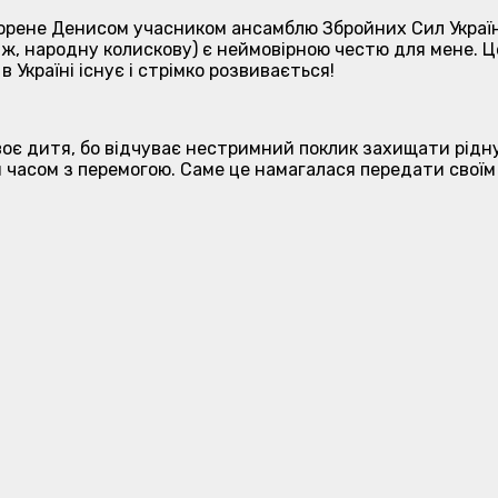
ворене Денисом учасником ансамблю Збройних Сил Україн
 ж, народну колискову) є неймовірною честю для мене. Ц
в Україні існує і стрімко розвивається!
оє дитя, бо відчуває нестримний поклик захищати рідну
м часом з перемогою. Саме це намагалася передати своїм