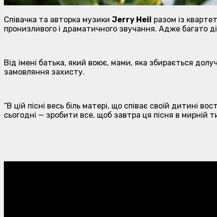
Співачка та авторка музики
Jerry Heil
разом із кварте
пронизливого і драматичного звучання. Адже багато діт
Від імені батька, який воює, мами, яка збирається дол
замовляння захисту.
“В цій пісні весь біль матері, що співає своїй дитині в
сьогодні — зробити все, щоб завтра ця пісня в мирній т