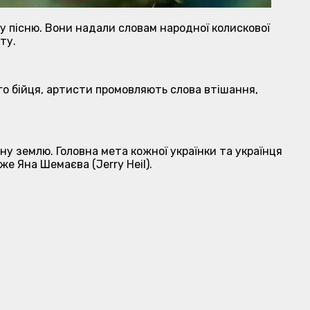
у пісню. Вони надали словам народної колискової
ту.
ого бійця, артисти промовляють слова втішання,
дну землю. Головна мета кожної українки та українця
же Яна Шемаєва (Jerry Heil).