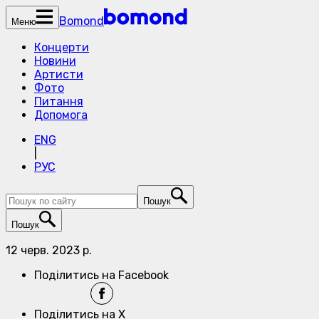
Bomond
Меню
Концерти
Новини
Артисти
Фото
Питання
Допомога
ENG
|
РУС
Пошук
Пошук
12 черв. 2023 р.
Поділитись на Facebook
Поділитись на X