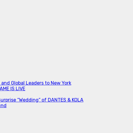
s and Global Leaders to New York
ME IS LIVE
Surprise “Wedding” of DANTES & KOLA
und