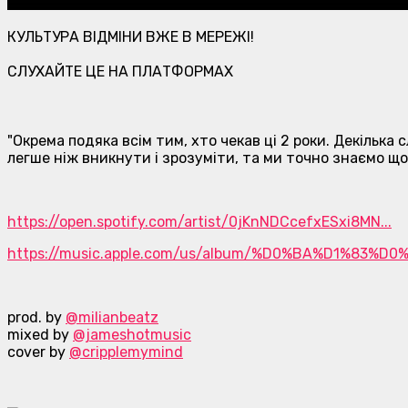
КУЛЬТУРА ВІДМІНИ ВЖЕ В МЕРЕЖІ!
СЛУХАЙТЕ ЦЕ НА ПЛАТФОРМАХ
"Окрема подяка всім тим, хто чекав ці 2 роки. Декілька
легше ніж вникнути і зрозуміти, та ми точно знаємо що
https://open.spotify.com/artist/0jKnNDCcefxESxi8MN...
https://music.apple.com/us/album/%D0%BA%D1%83%D0%B
prod. by
@milianbeatz
mixed by
@jameshotmusic
cover by
@cripplemymind