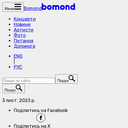
Bomond
Меню
Концерти
Новини
Артисти
Фото
Питання
Допомога
ENG
|
РУС
Пошук
Пошук
3 лист. 2023 р.
Поділитись на Facebook
Поділитись на X