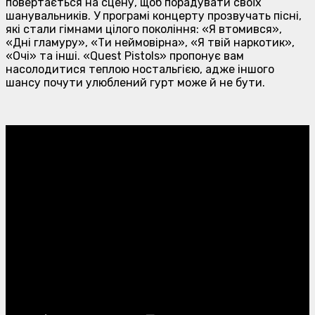
повертається на сцену, щоб порадувати своїх
шанувальників. У програмі концерту прозвучать пісні,
які стали гімнами цілого покоління: «Я втомився»,
«Дні гламуру», «Ти неймовірна», «Я твій наркотик»,
«Очі» та інші. «Quest Pistols» пропонує вам
насолодитися теплою ностальгією, адже іншого
шансу почути улюблений гурт може й не бути.