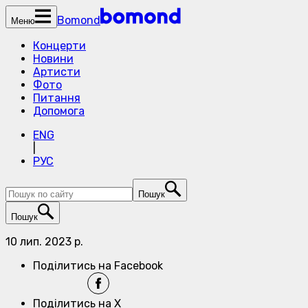
Bomond
Меню
Концерти
Новини
Артисти
Фото
Питання
Допомога
ENG
|
РУС
Пошук
Пошук
10 лип. 2023 р.
Поділитись на Facebook
Поділитись на X