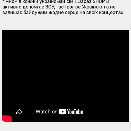
гімном в кожній українській сім‘ї. Зараз SHUMEI
активно допомгає ЗСУ, гастролює Україною та не
залишає байдужим жодне серце на своїх концертах.