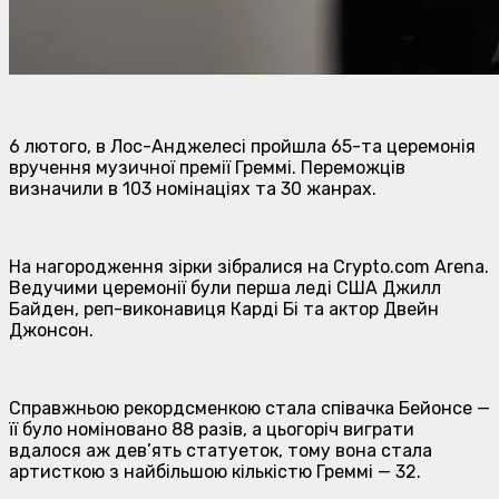
6 лютого, в Лос-Анджелесі пройшла 65-та церемонія
вручення музичної премії Греммі. Переможців
визначили в 103 номінаціях та 30 жанрах.
На нагородження зірки зібралися на Crypto.com Arena.
Ведучими церемонії були перша леді США Джилл
Байден, реп-виконавиця Карді Бі та актор Двейн
Джонсон.
Справжньою рекордсменкою стала співачка Бейонсе —
її було номіновано 88 разів, а цьогоріч виграти
вдалося аж дев’ять статуеток, тому вона стала
артисткою з найбільшою кількістю Греммі — 32.