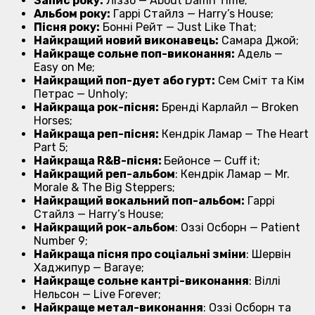
Запис року:
Ліззо — About Damn Time;
Альбом року:
Гаррі Стайлз — Harry’s House;
Пісня року:
Бонні Рейт — Just Like That;
Найкращий новий виконавець:
Самара Джой;
Найкраще сольне поп-виконання:
Адель —
Easy on Me;
Найкращий поп-дует або гурт:
Сем Сміт та Кім
Петрас — Unholy;
Найкраща рок-пісня:
Бренді Карлайл — Broken
Horses;
Найкраща реп-пісня:
Кендрік Ламар — The Heart
Part 5;
Найкраща R&B-пісня:
Бейонсе — Cuff it;
Найкращий реп-альбом
: Кендрік Ламар — Mr.
Morale & The Big Steppers;
Найкращий вокальний поп-альбом:
Гаррі
Стайлз — Harry’s House;
Найкращий рок-альбом
: Оззі Осборн — Patient
Number 9;
Найкраща пісня про соціальні зміни
: Шервін
Хаджипур — Baraye;
Найкраще сольне кантрі-виконання
: Віллі
Нельсон — Live Forever;
Найкраще метал-виконання
: Оззі Осборн та