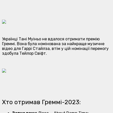
Українці Тані Муіньо не вдалося отримати премію
Греммі. Вона була номінована за найкраще музичне
відео для Гаррі Стайлза, втім у цій номінації перемогу
здобула Тейлор Свіфт.
Хто отримав Греммі-2023: