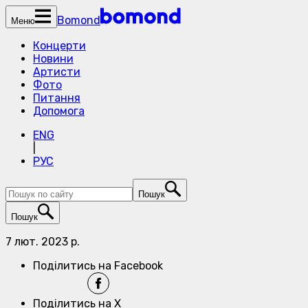
Bomond
Меню
Концерти
Новини
Артисти
Фото
Питання
Допомога
ENG
|
РУС
Пошук
Пошук
7 лют. 2023 р.
Поділитись на Facebook
Поділитись на X