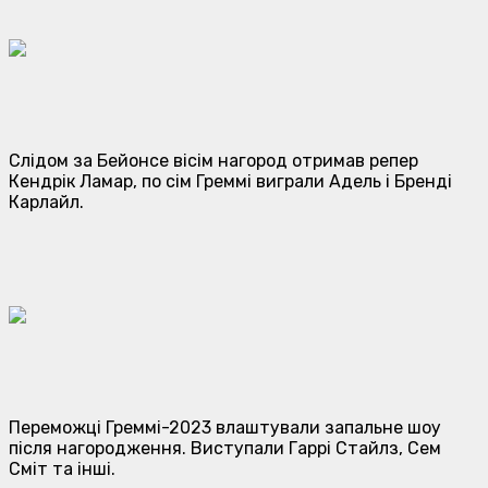
Слідом за Бейонсе вісім нагород отримав репер
Кендрік Ламар, по сім Греммі виграли Адель і Бренді
Карлайл.
Переможці Греммі-2023 влаштували запальне шоу
після нагородження. Виступали Гаррі Стайлз, Сем
Сміт та інші.