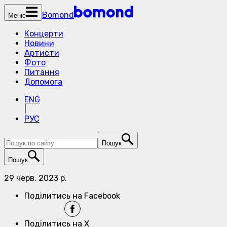
Bomond
Меню
Концерти
Новини
Артисти
Фото
Питання
Допомога
ENG
|
РУС
Пошук
Пошук
29 черв. 2023 р.
Поділитись на Facebook
Поділитись на X