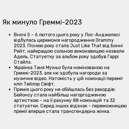
Як минуло Греммі-2023
Вночі 5 – 6 лютого цього року у Лос-Анджелесі
відбулась церемонія нагородження
Grammy
2023. Піснею року стала Just Like That від Бонні
Рейт, найкращою сольною виконавицею назвали
Адель. Статуетку за альбом року здобув Гаррі
Стайлз.
Українка Таня Муіньо була номінованою на
Греммі-2023, але не здобула нагороди за
музичне відео. Натомість у цій номінації переміг
кліп Тейлор Свіфт.
Премія цього року не обійшлась без рекордів:
Бейонсу стала найбiльш нагоргодженою
артисткою – на її рахунку 88 номінацій та 32
статуетки. Серед інших відзнак – переможницею
премії вперше стала трансгендерна жінка.