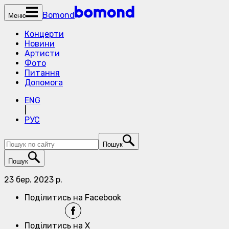
Bomond
Меню
Концерти
Новини
Артисти
Фото
Питання
Допомога
ENG
|
РУС
Пошук
Пошук
23 бер. 2023 р.
Поділитись на Facebook
Поділитись на X