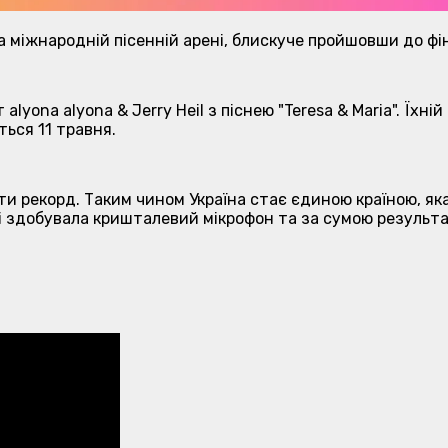
на міжнародній пісенній арені, блискуче пройшовши до ф
lyona alyona & Jerry Heil з піснею "Teresa & Maria". Їхн
ться 11 травня.
ти рекорд. Таким чином Україна стає єдиною країною, як
і здобувала кришталевий мікрофон та за сумою результат