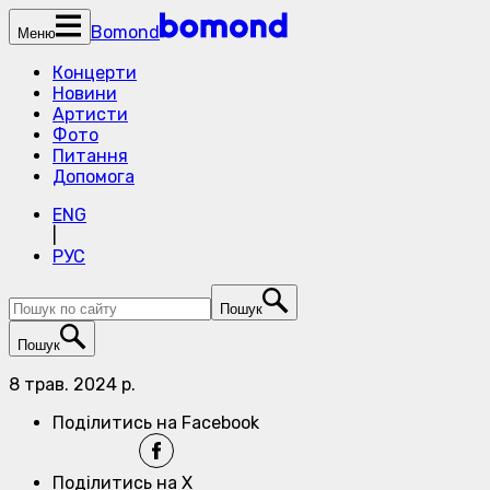
Bomond
Меню
Концерти
Новини
Артисти
Фото
Питання
Допомога
ENG
|
РУС
Пошук
Пошук
8 трав. 2024 р.
Поділитись на Facebook
Поділитись на X