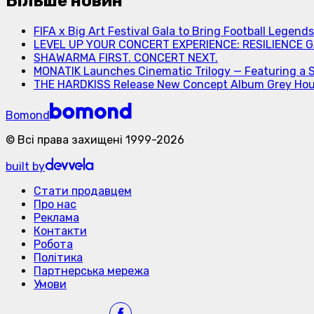
Більше новин
FIFA x Big Art Festival Gala to Bring Football Legend
LEVEL UP YOUR CONCERT EXPERIENCE: RESILIENCE GA
SHAWARMA FIRST. CONCERT NEXT.
MONATIK Launches Cinematic Trilogy — Featuring a 
THE HARDKISS Release New Concept Album Grey Ho
Bomond
©
Всі права захищені
1999-
2026
built by
Стати продавцем
Про нас
Реклама
Контакти
Робота
Політика
Партнерська мережа
Умови