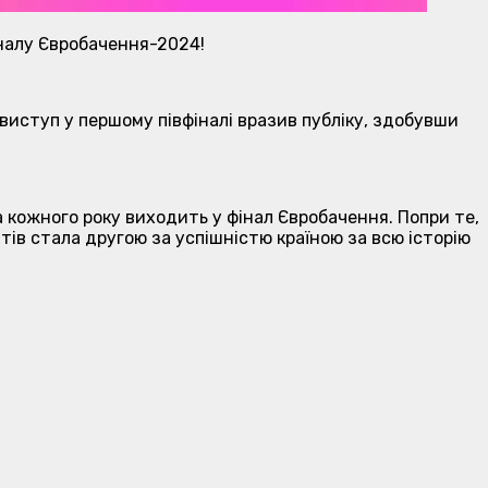
іналу Євробачення-2024!
ій виступ у першому півфіналі вразив публіку, здобувши
а кожного року виходить у фінал Євробачення. Попри те,
ів стала другою за успішністю країною за всю історію