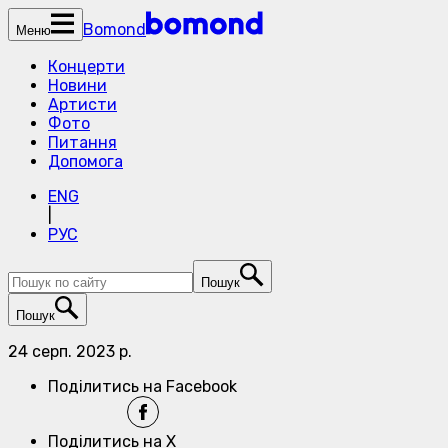
Bomond
Меню
Концерти
Новини
Артисти
Фото
Питання
Допомога
ENG
|
РУС
Пошук
Пошук
24 серп. 2023 р.
Поділитись на Facebook
Поділитись на X