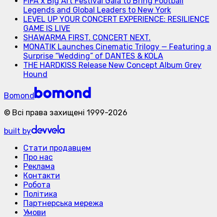
FIFA x Big Art Festival Gala to Bring Football
Legends and Global Leaders to New York
LEVEL UP YOUR CONCERT EXPERIENCE: RESILIENCE
GAME IS LIVE
SHAWARMA FIRST. CONCERT NEXT.
MONATIK Launches Cinematic Trilogy — Featuring a
Surprise “Wedding” of DANTES & KOLA
THE HARDKISS Release New Concept Album Grey
Hound
Bomond
©
Всі права захищені
1999-
2026
built by
Стати продавцем
Про нас
Реклама
Контакти
Робота
Політика
Партнерська мережа
Умови