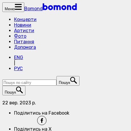
Bomond
Меню
Концерти
Новини
Артисти
Фото
Питання
Допомога
ENG
|
РУС
Пошук
Пошук
22 вер. 2023 р.
Поділитись на Facebook
Поділитись на X