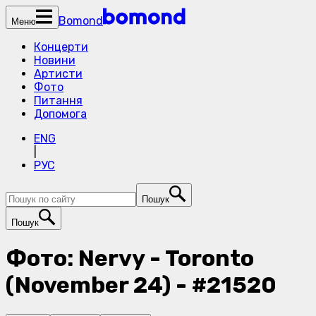
Bomond
Меню
Концерти
Новини
Артисти
Фото
Питання
Допомога
ENG
|
РУС
Пошук
Пошук
Фото: Nervy - Toronto
(November 24) - #21520