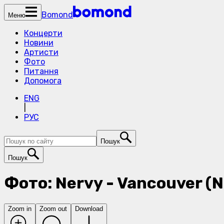
Bomond
Меню
Концерти
Новини
Артисти
Фото
Питання
Допомога
ENG
|
РУС
Пошук
Пошук
Фото: Nervy - Vancouver (
Zoom in
Zoom out
Download