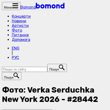
Bomond
Меню
Концерти
Новини
Артисти
Фото
Питання
Допомога
ENG
|
РУС
Пошук
Пошук
Фото: Verka Serduchka
New York 2026 - #28442