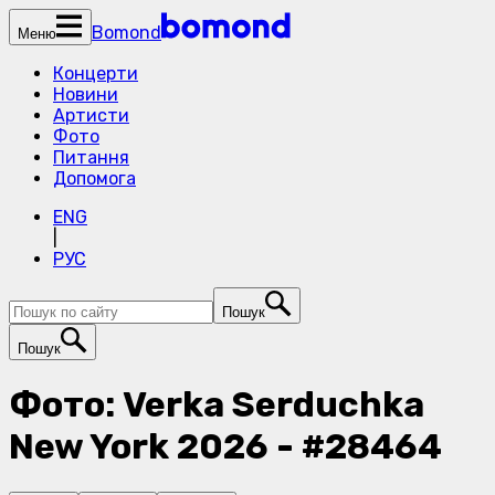
Bomond
Меню
Концерти
Новини
Артисти
Фото
Питання
Допомога
ENG
|
РУС
Пошук
Пошук
Фото: Verka Serduchka
New York 2026 - #28464