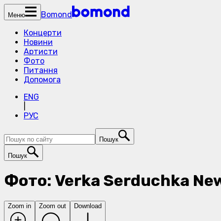
Bomond
Меню
Концерти
Новини
Артисти
Фото
Питання
Допомога
ENG
|
РУС
Пошук
Пошук
Фото: Verka Serduchka New
Zoom in
Zoom out
Download