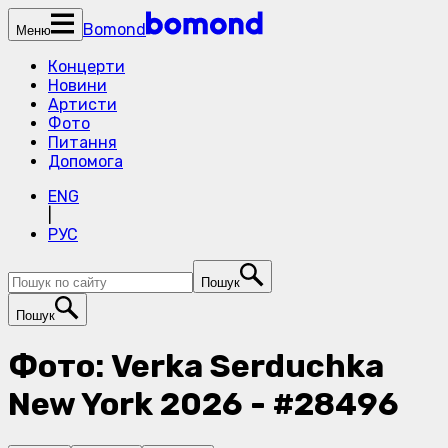
Bomond
Меню
Концерти
Новини
Артисти
Фото
Питання
Допомога
ENG
|
РУС
Пошук
Пошук
Фото: Verka Serduchka
New York 2026 - #28496