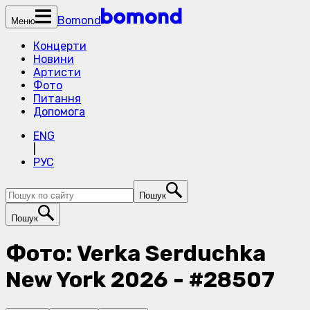
Bomond
Меню
Концерти
Новини
Артисти
Фото
Питання
Допомога
ENG
|
РУС
Пошук
Пошук
Фото: Verka Serduchka
New York 2026 - #28507