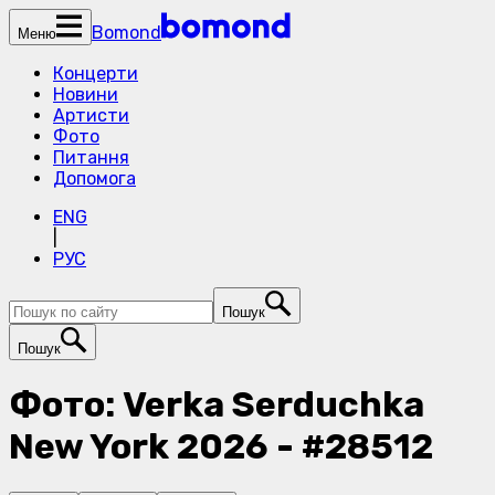
Bomond
Меню
Концерти
Новини
Артисти
Фото
Питання
Допомога
ENG
|
РУС
Пошук
Пошук
Фото: Verka Serduchka
New York 2026 - #28512