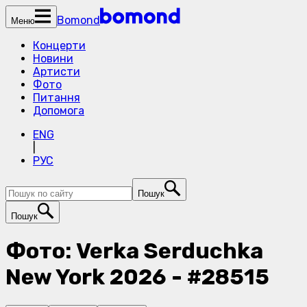
Bomond
Меню
Концерти
Новини
Артисти
Фото
Питання
Допомога
ENG
|
РУС
Пошук
Пошук
Фото: Verka Serduchka
New York 2026 - #28515